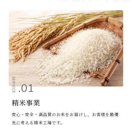
炊飯事業
直販事業
お弁当・おにぎりのご予
約
品質へのこだわり
QUALITY
品質管理
商品開発
特別栽培米・農薬節減米
トレーサビリティ・
コンタミネーションにつ
いて
SERVICE
.01
商品情報
PRODUCTS
精米事業
お知らせ
NEWS
安心・安全・高品質のお米をお届けし、お客様を最優
先に考える精米工場です。
採用情報
RECRUIT