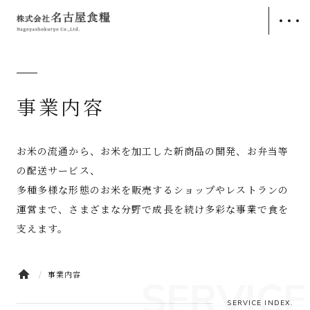
トップ
TOP
事業内容
会社案内
COMPANY
メッセージ
企業理念
お米の流通から、お米を加工した新商品の開発、お弁当等
会社概要
役員一覧
の配送サービス、
沿革
事業所一覧
多種多様な形態のお米を販売するショップやレストランの
運営まで、さまざまな分野で成長を続け多彩な事業で食を
メディア掲載
支えます。
事業内容
SERVICE
事業内容
SERVICE
精米事業
加工米事業
SERVICE INDEX.