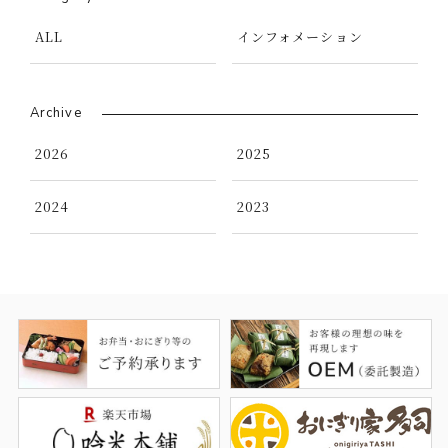
炊飯事業
直販事業
お弁当・おにぎりのご予
ALL
インフォメーション
約
品質へのこだわり
Archive
QUALITY
2026
2025
品質管理
商品開発
特別栽培米・農薬節減米
トレーサビリティ・
2024
2023
コンタミネーションにつ
いて
商品情報
PRODUCTS
お知らせ
NEWS
採用情報
RECRUIT