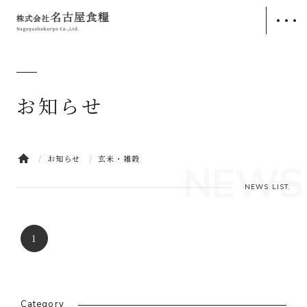
トップ
TOP
お知らせ
会社案内
COMPANY
メッセージ
企業理念
お知らせ
玄米・雑穀
会社概要
役員一覧
NEWS
沿革
事業所一覧
NEWS LIST.
メディア掲載
1
事業内容
SERVICE
精米事業
加工米事業
Category